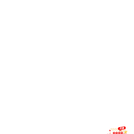
除了技术上的磨练，自我心理素质也是成就职业生涯
的重要因素。在面对压力与艰难困苦时，能够保持冷
静与专注，是一个优秀运动员必备素质之一。而这种
能力恰恰是在无数次站上老特拉福德赛场后逐渐培养
出来的。因此，对于齐尔克泽而言，这里不仅是一块
展现才华的平台，更是一所学习与成长学校，让他一
步步走向成熟之路。
总结：
综上所述，齐尔克泽将老特拉福德视作心中最美足球
舞台，有其深厚背景及合理原因。从丰富的历史底
蕴，到热情洋溢且忠诚坚韧的钱米文化，再到振奋人
心且充满挑战性的比赛环境，以及个人在此过程中不
断成长进步，共同构成了他对这片土地特殊情感的重