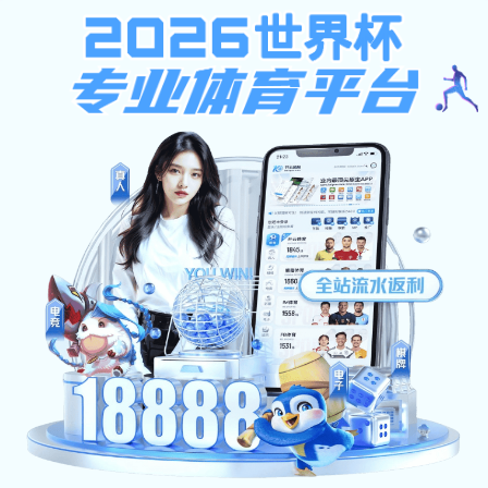
注册入口
v66.comapp
APP与网页版入
口｜畅享全球体育赛事与数据
服务
欢迎访问
v66.comapp
，提供全面覆盖足球、篮
球、电竞等项目的赛事资讯与数据内容， 支持
APP下载
与
网页使用
，每日同步更新千场比
赛，聚焦热门体育内容， 助您轻松获取赛事动
态，掌握比赛节奏。